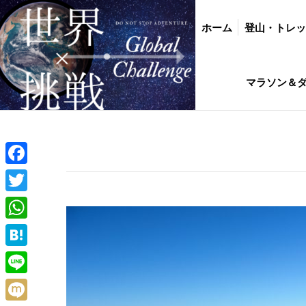
ホーム
登山・トレッキング
バイク・
ホーム
登山・トレ
インド駐在生活ひ
マラソン＆
Facebook
Twitter
WhatsApp
Hatena
Line