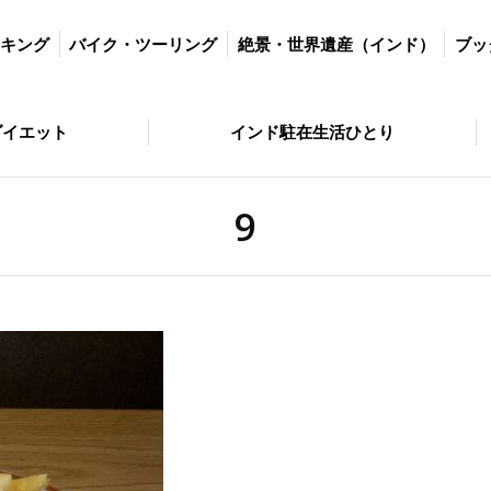
ツーリング
絶景・世界遺産（インド）
ブッダの歩いた道
絶景・
ッキング
バイク・ツーリング
絶景・世界遺産（インド）
ブッ
とり
問い合わせ
ダイエット
インド駐在生活ひとり
9