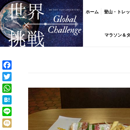
ホーム
登山・トレッキング
バイク・
ホーム
登山・トレ
インド駐在生活ひ
マラソン＆
Facebook
Twitter
WhatsApp
Hatena
Line