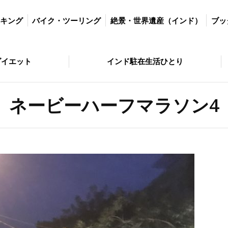
ツーリング
絶景・世界遺産（インド）
ブッダの歩いた道
絶景・
ッキング
バイク・ツーリング
絶景・世界遺産（インド）
ブッ
とり
問い合わせ
ダイエット
インド駐在生活ひとり
ネービーハーフマラソン4