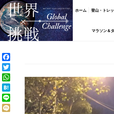
ホーム
登山・トレッキング
バイク・
ホーム
登山・トレ
インド駐在生活ひ
マラソン＆
Facebook
Twitter
WhatsApp
Hatena
Line