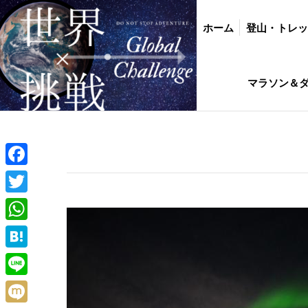
ホーム
登山・トレッキング
バイク・
ホーム
登山・トレ
インド駐在生活ひ
マラソン＆
Facebook
Twitter
WhatsApp
Hatena
Line