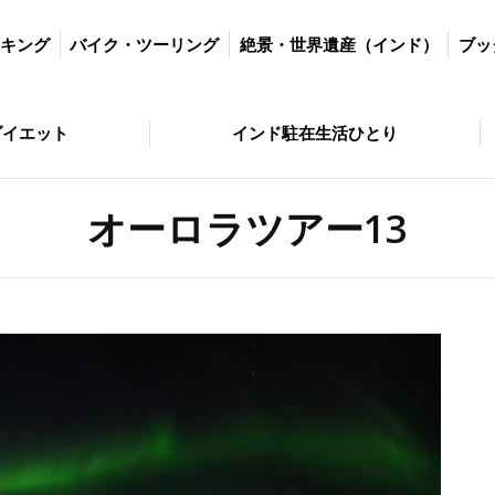
ツーリング
絶景・世界遺産（インド）
ブッダの歩いた道
絶景・
ッキング
バイク・ツーリング
絶景・世界遺産（インド）
ブッ
とり
問い合わせ
ダイエット
インド駐在生活ひとり
オーロラツアー13