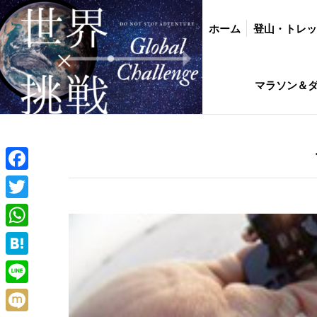
ホーム
登山・トレッキング
バイク・
ホーム
登山・トレ
インド駐在生活ひ
マラソン＆
Facebook
Twitter
WhatsApp
Hatena
Line