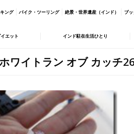
ツーリング
絶景・世界遺産（インド）
ブッダの歩いた道
絶景・
ッキング
バイク・ツーリング
絶景・世界遺産（インド）
ブッ
とり
問い合わせ
ダイエット
インド駐在生活ひとり
ホワイトラン オブ カッチ2