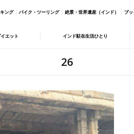
ツーリング
絶景・世界遺産（インド）
ブッダの歩いた道
絶景・
ッキング
バイク・ツーリング
絶景・世界遺産（インド）
ブッ
とり
問い合わせ
ダイエット
インド駐在生活ひとり
26