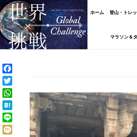
ホーム
登山・トレッキング
バイク・
ホーム
登山・トレ
インド駐在生活ひ
マラソン＆
Facebook
Twitter
WhatsApp
Hatena
Line