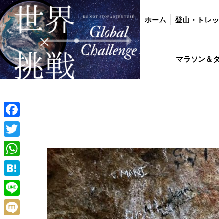
ホーム
登山・トレッキング
バイク・
ホーム
登山・トレ
インド駐在生活ひ
マラソン＆
Facebook
Twitter
WhatsApp
Hatena
Line