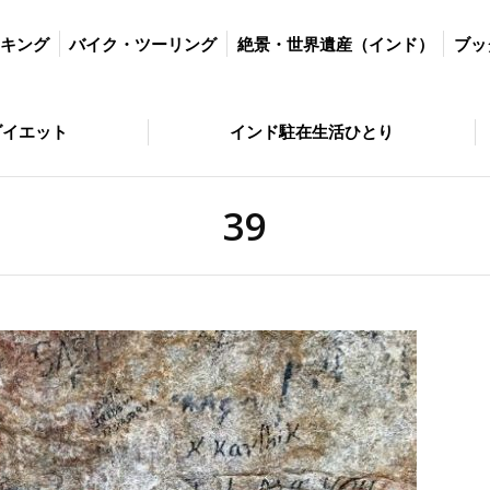
ツーリング
絶景・世界遺産（インド）
ブッダの歩いた道
絶景・
ッキング
バイク・ツーリング
絶景・世界遺産（インド）
ブッ
とり
問い合わせ
ダイエット
インド駐在生活ひとり
39