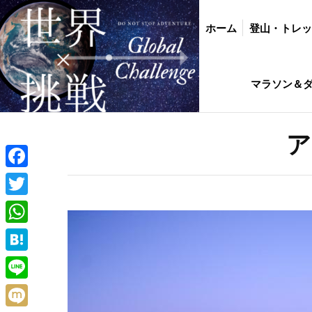
ホーム
登山・トレッキング
バイク・
ホーム
登山・トレ
インド駐在生活ひ
マラソン＆
ア
Facebook
Twitter
WhatsApp
Hatena
Line