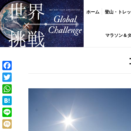
ホーム
登山・トレッキング
バイク・
ホーム
登山・トレ
インド駐在生活ひ
マラソン＆
Facebook
Twitter
WhatsApp
Hatena
Line