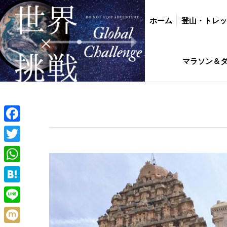
ホーム
登山・トレッキング
バイク・
ホーム
登山・トレ
インド駐在生活ひ
マラソン＆
Facebook
Twitter
WhatsApp
Hatena
Line