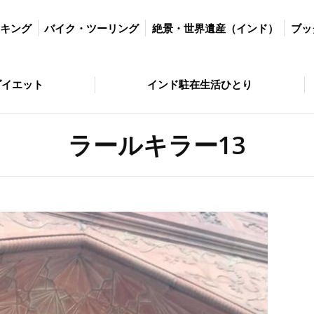
ツーリング
絶景・世界遺産（インド）
ブッダの歩いた道
絶景・
ッキング
バイク・ツーリング
絶景・世界遺産（インド）
ブッ
とり
問い合わせ
ダイエット
インド駐在生活ひとり
ラールキラー13