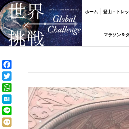
ホーム
登山・トレッキング
バイク・
ホーム
登山・トレ
インド駐在生活ひ
マラソン＆
Facebook
Twitter
WhatsApp
Hatena
Line