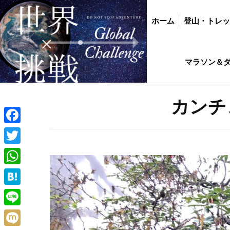
ホーム
登山・トレッキング
バイク・
ホーム
登山・トレ
インド駐在生活ひ
マラソン＆
カンチ
Facebook
Twitter
WhatsApp
Hatena
Line