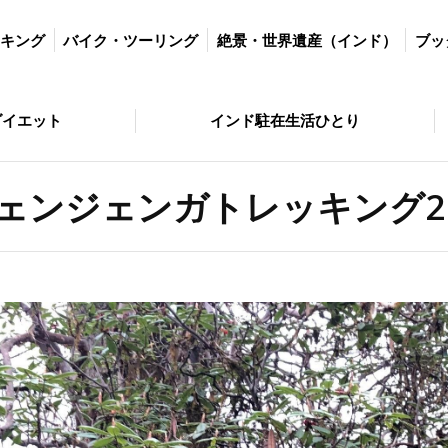
ツーリング
絶景・世界遺産（インド）
ブッダの歩いた道
絶景・
ッキング
バイク・ツーリング
絶景・世界遺産（インド）
ブッ
とり
問い合わせ
ダイエット
インド駐在生活ひとり
ェンジェンガトレッキング2日