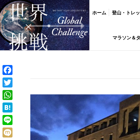
ホーム
登山・トレッキング
バイク・
ホーム
登山・トレ
インド駐在生活ひ
マラソン＆
Facebook
Twitter
WhatsApp
Hatena
Line