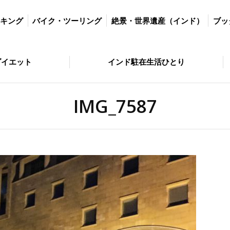
ツーリング
絶景・世界遺産（インド）
ブッダの歩いた道
絶景・
ッキング
バイク・ツーリング
絶景・世界遺産（インド）
ブッ
とり
問い合わせ
ダイエット
インド駐在生活ひとり
IMG_7587