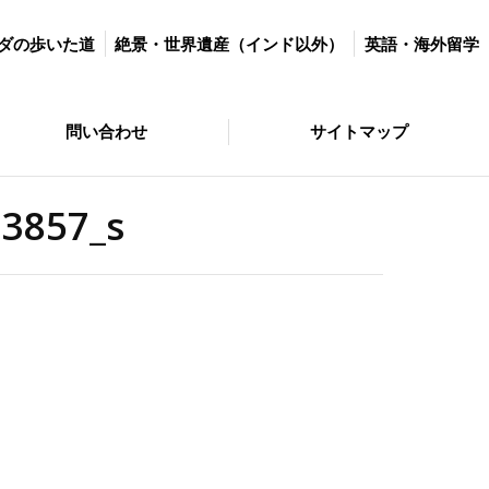
世界遺産（インド以外）
英語・海外留学
マラソン＆ダイエット
ダの歩いた道
絶景・世界遺産（インド以外）
英語・海外留学
サイトマップ
問い合わせ
サイトマップ
3857_s