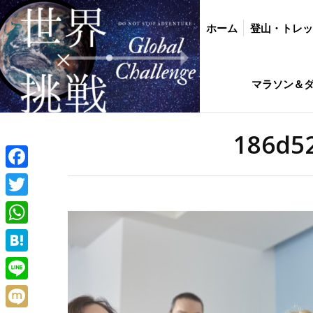
ホーム
登山・トレッキング
バイク・
ホーム
登山・トレ
インド駐在生活ひ
マラソン＆
186d5
Facebook
Twitter
WhatsApp
Hatena
Line