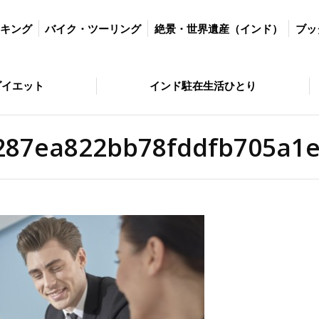
ツーリング
絶景・世界遺産（インド）
ブッダの歩いた道
絶景・
ッキング
バイク・ツーリング
絶景・世界遺産（インド）
ブッ
とり
問い合わせ
ダイエット
インド駐在生活ひとり
287ea822bb78fddfb705a1e