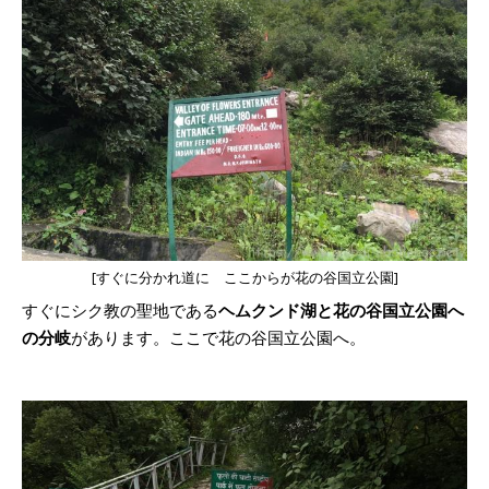
[すぐに分かれ道に ここからが花の谷国立公園]
すぐにシク教の聖地である
ヘムクンド湖と花の谷国立公園へ
の分岐
があります。ここで花の谷国立公園へ。