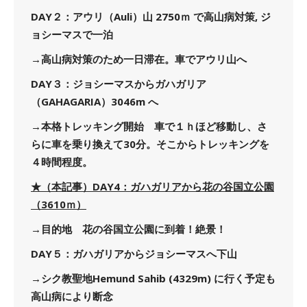
DAY２：アウリ（Auli）山 2750ｍ で高山病対策, ジ
ョシーマスで一泊
→高山病対策のため一日滞在。車でアウリ山へ
DAY３：ジョシーマスからガハガリア
（GAHAGARIA）3046m へ
→本格トレッキング開始 車で１ｈほど移動し、さ
らに車を乗り換えて30分。そこからトレッキングを
４時間程度。
★（本記事）DAY4：ガハガリアから花の谷国立公園
（3610ｍ）
→目的地 花の谷国立公園に到着！絶景！
DAY５：ガハガリアからジョシーマスへ下山
→シク教聖地Hemund Sahib (4329m) に行く予定も
高山病により断念