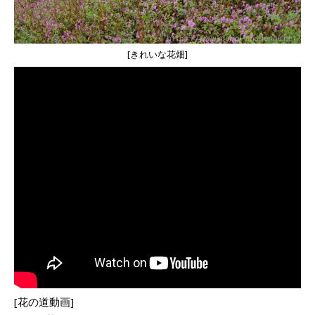
[きれいな花畑]
[花の道動画]