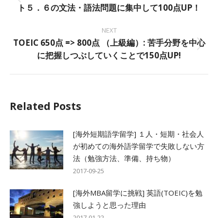
Previous
ト５．６の文法・語法問題に集中して100点UP！
post:
NEXT
TOEIC 650点 => 800点 （上級編）: 苦手分野を中心
Next
に把握しつぶしていくことで150点UP!
post:
Related Posts
[海外短期語学留学] １人・短期・社会人
が初めての海外語学留学で失敗しない方
法（勉強方法、準備、持ち物）
2017-09-25
[海外MBA留学に挑戦] 英語(TOEIC)を勉
強しようと思った理由
2017-01-22