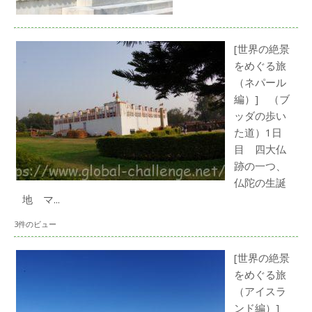
[世界の絶景
をめぐる旅
（ネパール
編）] （ブ
ッダの歩い
た道）1日
目 四大仏
跡の一つ、
仏陀の生誕
地 マ...
3件のビュー
[世界の絶景
をめぐる旅
（アイスラ
ンド編）]