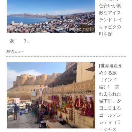
色合いが素
敵なアイス
ランド レイ
キャビクの
町を探
索！ ３...
3件のビュー
[世界遺産を
めぐる旅
（インド
編）] 忘
れ去られた
城下町、夕
日に染まる
ゴールデン
シティ（ラ
ージャス