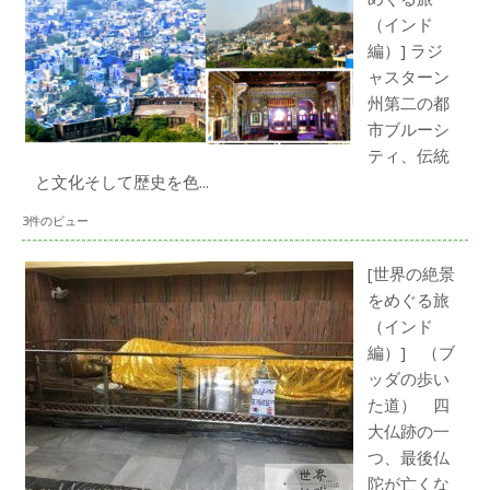
（インド
編）] ラジ
ャスターン
州第二の都
市ブルーシ
ティ、伝統
と文化そして歴史を色...
3件のビュー
[世界の絶景
をめぐる旅
（インド
編）] （ブ
ッダの歩い
た道） 四
大仏跡の一
つ、最後仏
陀が亡くな