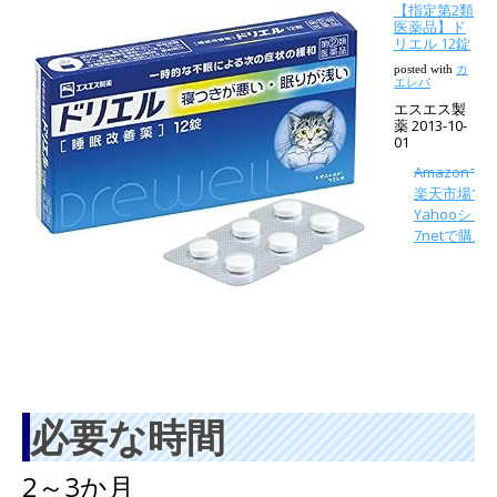
【指定第2類
医薬品】ド
リエル 12錠
posted with
カ
エレバ
エスエス製
薬 2013-10-
01
Amazonで
楽天市場で
Yahooシ
7netで購入
必要な時間
2～3か月