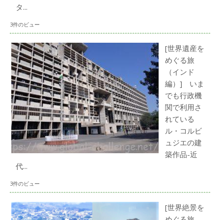
タ...
3件のビュー
[世界遺産を
めぐる旅
（インド
編）] いま
でも行政機
関で利用さ
れている
ル・コルビ
ュジエの建
築作品-近
代...
3件のビュー
[世界絶景を
めぐる旅