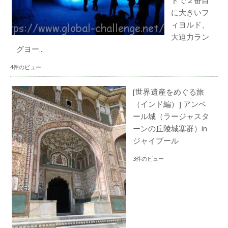
ドで２番目
に大きいフ
ィヨルド、
大迫力ラン
グヨー...
4件のビュー
[世界遺産をめぐる旅
（インド編）] アンベ
ール城（ラージャスタ
ーンの丘陵城塞群）in
ジャイプール
3件のビュー