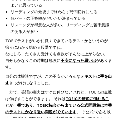
よいと思っている
リーディングの最後まで終わらず時間切れになる
各パートの正答率がだいたい決まっている
リスニングが得意な人が多い、リーディングに苦手意識
のある人が多い
TOEICテストがいかに良くできているテストかというのが
徐々にわかり始める段階ですね。
なにしろ、たくさん受けても点数がそんなに上がらない。
自分もかなりこの時期は勉強に
不安になった思い出
がありま
す。
自分の体験談ですが、この不安がいろんな
テキストに手を出
す
きっかけになりました。
一方で、英語の実力はすぐに伸びないけれど、TOEICの点数
は伸ばすことができます。 それは
TOEICの形式に慣れるこ
とが一番であり、TOEIC協会から出ている公式問題集は本番
のテストにかなり近い問題がでています
。（”公式”である以